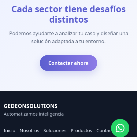
Cada sector tiene desafíos
distintos
Podemos ayudarte a analizar tu caso y diseñar una
solución adaptada a tu entorno.
Contactar ahora
GEDEONSOLUTIONS
Automatizamos inteligencia
Inicio
Nosotros
Soluciones
Productos
Contacto